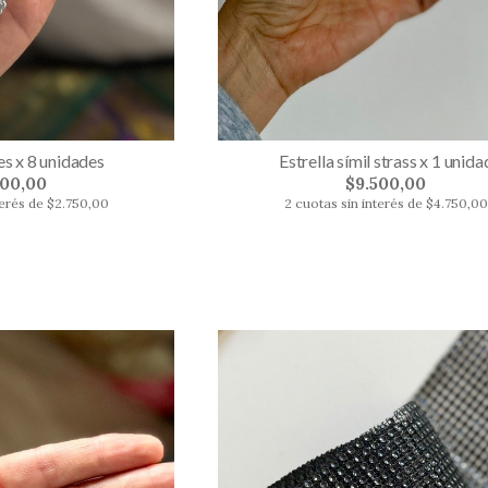
es x 8 unidades
Estrella símil strass x 1 unida
500,00
$9.500,00
terés de $2.750,00
2 cuotas sin interés de $4.750,00