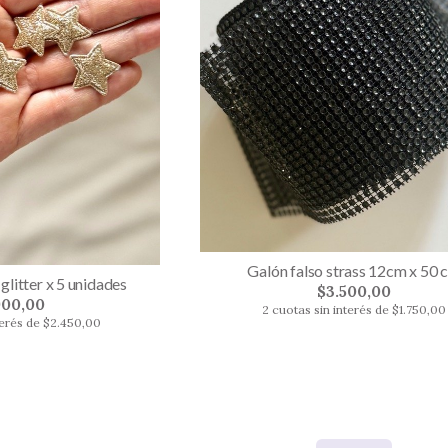
Galón falso strass 12cm x 50 
 glitter x 5 unidades
$3.500,00
900,00
2 cuotas sin interés de $1.750,00
terés de $2.450,00